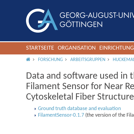
STARTSEITE
ORGANISATION
EINRICHTUN
IMS ROOT
FORSCHUNG
ARBEITSGRUPPEN
HUCKEMA
Data and software used in t
Filament Sensor for Near R
Cytoskeletal Fiber Structur
Ground truth database and evaluation
FilamentSensor-0.1.7
(the version of the Fil