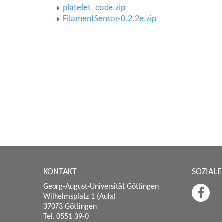
platelet_code.zip
FilamentSensor-0.2.2e.zip
KONTAKT
SOZIAL
Georg-August-Universität Göttingen
Wilhelmsplatz 1 (Aula)
37073 Göttingen
Tel. 0551 39-0