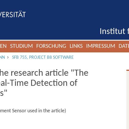
Institut
GEN
STUDIUM
FORSCHUNG
LINKS
IMPRESSUM
DAT
NN
SFB 755, PROJECT B8 SOFTWARE
he research article "The
eal-Time Detection of
es"
ament Sensor used in the article)