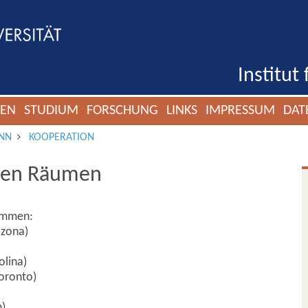
Institut
GEN
STUDIUM
FORSCHUNG
LINKS
IMPRESSUM
DAT
NN
KOOPERATION
schen Räumen
sammen:
izona)
olina)
Toronto)
n)