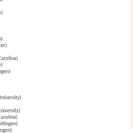
y)
m)
ter)
Carolina)
y)
ngen)
University)
niversity)
Carolina)
öttingen)
ingen)