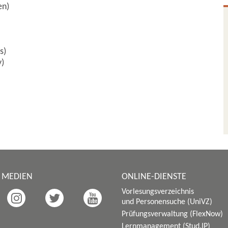
en)
s)
y)
E MEDIEN
ONLINE-DIENSTE
Vorlesungsverzeichnis
und Personensuche (UniVZ)
Prüfungsverwaltung (FlexNow)
Lernmanagement (Stud.IP)