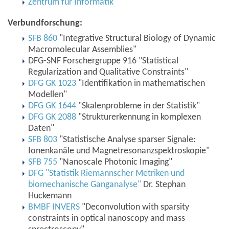
Zentrum für Informatik
Verbundforschung:
SFB 860
"Integrative Structural Biology of Dynamic
Macromolecular Assemblies"
DFG-SNF Forschergruppe 916 "Statistical
Regularization and Qualitative Constraints"
DFG GK 1023
"Identifikation in mathematischen
Modellen"
DFG GK 1644
"Skalenprobleme in der Statistik"
DFG GK 2088
"Strukturerkennung in komplexen
Daten"
SFB 803
"Statistische Analyse sparser Signale:
Ionenkanäle und Magnetresonanzspektroskopie"
SFB 755
"Nanoscale Photonic Imaging"
DFG "Statistik Riemannscher Metriken und
biomechanische Ganganalyse"
Dr. Stephan
Huckemann
BMBF INVERS
"Deconvolution with sparsity
constraints in optical nanoscopy and mass